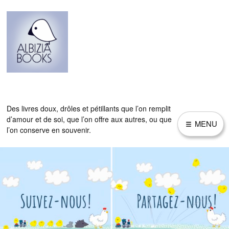
Skip
to
content
Des livres doux, drôles et pétillants que l’on remplit
d’amour et de soi, que l’on offre aux autres, ou que
MENU
l’on conserve en souvenir.
ACCUEIL
E
X
P
LIVRES
A
N
D
C
H
I
E
L
X
D
P
AUTRES PRODUITS
M
A
E
N
N
D
U
C