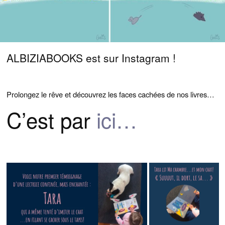
H
I
L
D
ÉDITIONS ALBIZIABOOKS – CHRISTINE WIRZ
M
E
N
U
BOUTIQUE
CONTACT
ALBIZIABOOKS est sur Instagram !
Prolongez le rêve et découvrez les faces cachées de nos livres…
C’est par
ici…